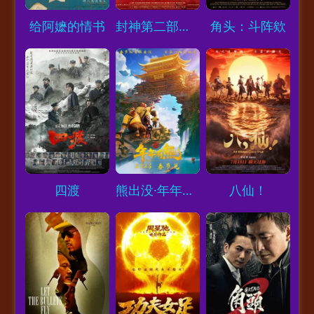
Loading...
Loading...
Loading...
给阿嬷的情书
封神第二部：战火西岐
角头：斗阵欸
Loading...
Loading...
Loading...
四渡
熊出没·年年有熊
八仙！